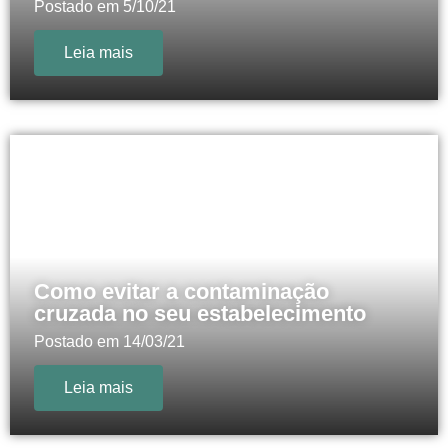
Postado em
5/10/21
Leia mais
Como evitar a contaminação
cruzada no seu estabelecimento
Postado em
14/03/21
Leia mais