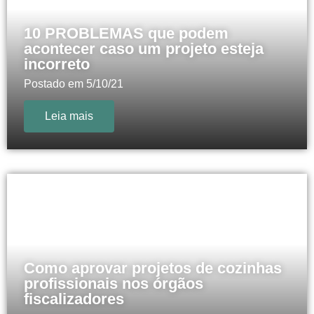
10 PROBLEMAS que podem
acontecer caso um projeto esteja
incorreto
Postado em
5/10/21
Leia mais
Como aprovar projetos de cozinhas
profissionais nos órgãos
fiscalizadores