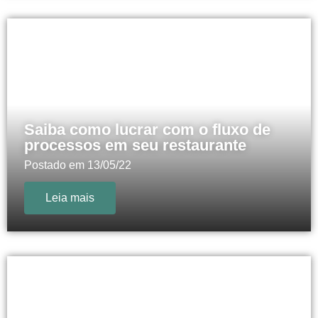
Saiba como lucrar com o fluxo de
processos em seu restaurante
Postado em
13/05/22
Leia mais