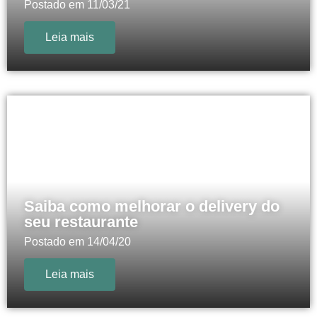
Postado em
11/03/21
Leia mais
Saiba como melhorar o delivery do
seu restaurante
Postado em
14/04/20
Leia mais