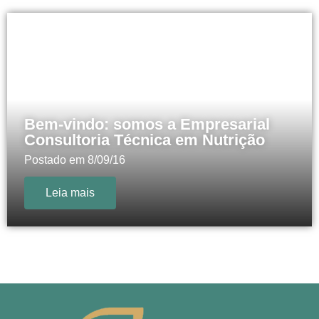
Bem-vindo: somos a Empresarial
Consultoria Técnica em Nutrição
Postado em
8/09/16
Leia mais