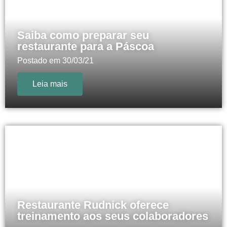
Saiba como preparar seu
restaurante para a Páscoa
Postado em
30/03/21
Leia mais
Restaurante Rudnick oferece
treinamento aos seus colaboradores