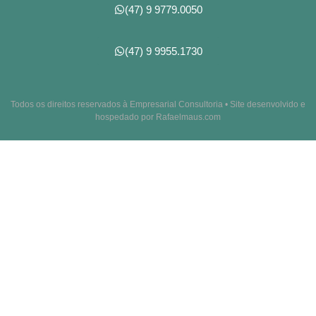
(47) 9 9779.0050
(47) 9 9955.1730
Todos os direitos reservados à Empresarial Consultoria • Site desenvolvido e
hospedado por Rafaelmaus.com