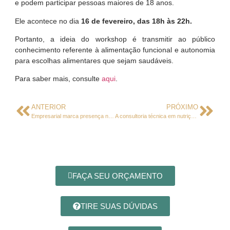
e podem participar pessoas maiores de 18 anos.
Ele acontece no dia
16 de fevereiro, das 18h às 22h.
Portanto, a ideia do workshop é transmitir ao público
conhecimento referente à alimentação funcional e autonomia
para escolhas alimentares que sejam saudáveis.
Para saber mais, consulte
aqui
.
ANTERIOR
PRÓXIMO
Empresarial marca presença na feira Equipotel, em São Paulo
A consultoria técnica em nutrição para a Imperial Padaria e Confeitaria
FAÇA SEU ORÇAMENTO
TIRE SUAS DÚVIDAS