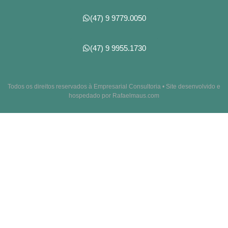
(47) 9 9779.0050
(47) 9 9955.1730
Todos os direitos reservados à Empresarial Consultoria • Site desenvolvido e
hospedado por Rafaelmaus.com