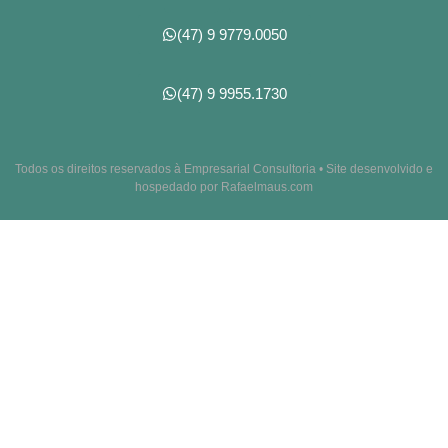
(47) 9 9779.0050
(47) 9 9955.1730
Todos os direitos reservados à Empresarial Consultoria • Site desenvolvido e
hospedado por Rafaelmaus.com